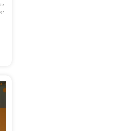
de
der