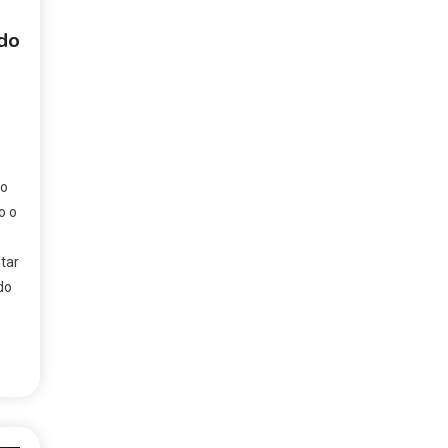
do
go
o o
tar
do