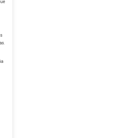
que
os
as.
ia