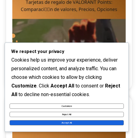
Tarjetas de regalo de VALORANT Points:
We respect your privacy
Comparación de valores, Precios, Opciones
Cookies help us improve your experience, deliver
personalized content, and analyze traffic. You can
13/03/2026
Tarjetas de Regalo de VALORANT Points
choose which cookies to allow by clicking
0
Talia Rivers
Customize
. Click
Accept All
to consent or
Reject
All
to decline non-essential cookies.
Customize
19 MINS READ
Reject All
Accept All