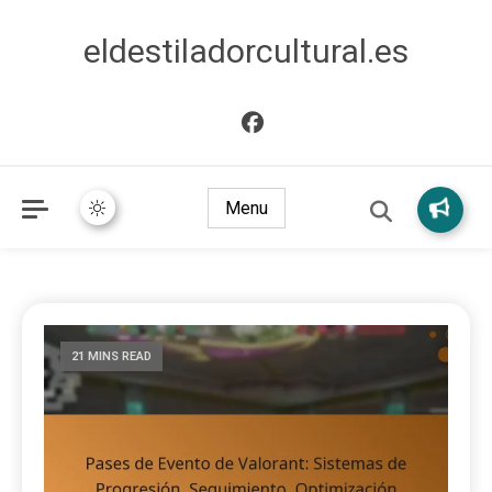
eldestiladorcultural.es
Menu
21 MINS READ