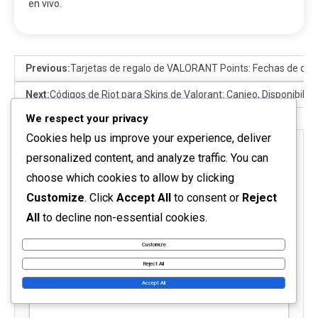
en vivo.
Previous:
Tarjetas de regalo de VALORANT Points: Fechas de ca
Next:
Códigos de Riot para Skins de Valorant: Canjeo, Disponibilida
We respect your privacy
Cookies help us improve your experience, deliver
Leave a Reply
personalized content, and analyze traffic. You can
choose which cookies to allow by clicking
Your email address will not be published.
Required fields
are marked
*
Customize
. Click
Accept All
to consent or
Reject
All
to decline non-essential cookies.
Comment
*
Customize
Reject All
Accept All