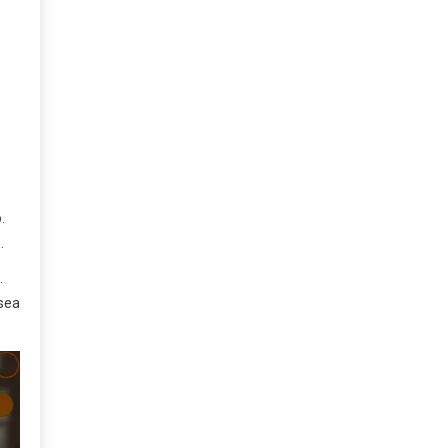
.
.
.
 sea