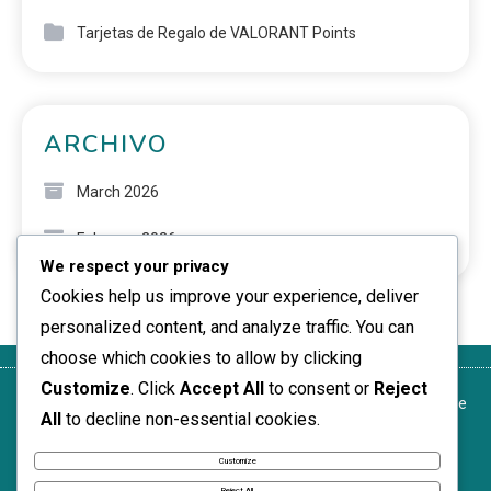
Tarjetas de Regalo de VALORANT Points
ARCHIVO
March 2026
February 2026
We respect your privacy
Cookies help us improve your experience, deliver
personalized content, and analyze traffic. You can
choose which cookies to allow by clicking
Customize
. Click
Accept All
to consent or
Reject
Quiénes
Política de
Política de
Ponte en
Acuerdo de
All
to decline non-essential cookies.
somos
protección de
cookies
contacto
usuario
datos
Customize
News Express © 2026. All Rights Reserved.
Reject All