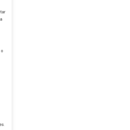
tar
ra
 o
es.