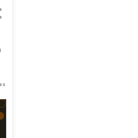
a
a
l
s o