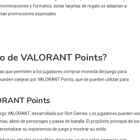
denominaciones y formatos, estas tarjetas de regalo se adaptan a
ntan promociones especiales.
galo de VALORANT Points?
as que permiten a los jugadores comprar moneda del juego para
pueden canjear por VALORANT Points, que se pueden utilizar para
LORANT Points
 juego VALORANT, desarrollado por Riot Games. Los jugadores pueden us
as, skins de personajes y pases de batalla. El propósito principal de los
sonalizar su experiencia de juego y mostrar su estilo.
dad sin afectar el equilibrio del juego, ya que estas compras son